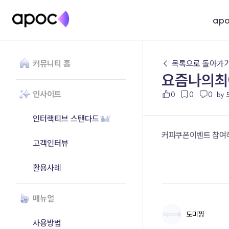
ap
커뮤니티 홈
← 목록으로 돌아가
요즘나의최
인사이트
0
0
0
by
인터랙티브 스탠다드
커피쿠폰이벤트 참여해
고객인터뷰
활용사례
매뉴얼
도미찡
사용방법