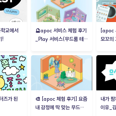
등학교에서
🔮apoc 서비스 체험 후기
[apo
!
_Play 서비스(무드룸 테스
모꼬의
트) - 김태현
터즈가 된
🎨 [apoc 체험 후기] 요즘
내가 팜
내 감정에 딱 맞는 무드룸
이유_
은? | ‘무드룸 테스트’ 솔직