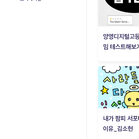
양영디지털고
밈 테스트해보기
내가 팜피 서포
이유_김소현