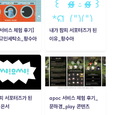
c 서비스 체험 후기]
내가 팜피 서포터즈가 된
 고민세탁소_황수아
이유_황수아
피 서포터즈가 된
apoc 서비스 체험 후기_
김은서
문하경_play 콘텐츠