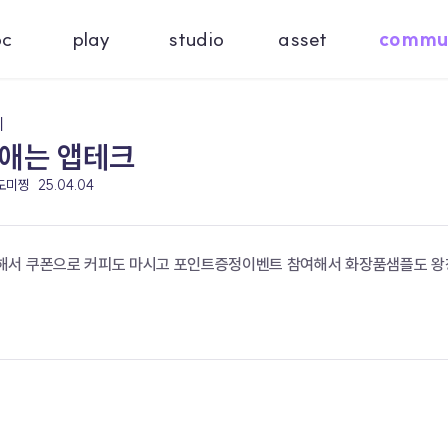
oc
play
studio
asset
commu
기
애는 앱테크
 도미찡
25.04.04
서 쿠폰으로 커피도 마시고 포인트증정이벤트 참여해서 화장품샘플도 왕