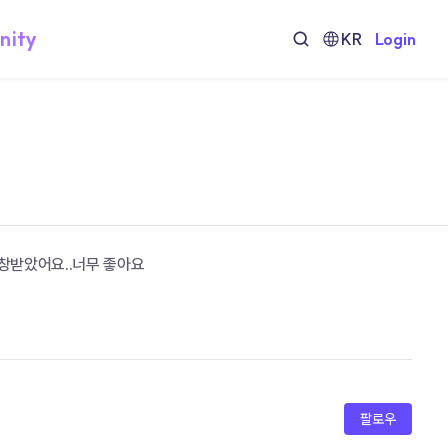
nity
KR
Login
창받았어요..너무 좋아요
팔로우