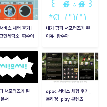
c 서비스 체험 후기]
내가 팜피 서포터즈가 된
 고민세탁소_황수아
이유_황수아
피 서포터즈가 된
apoc 서비스 체험 후기_
김은서
문하경_play 콘텐츠