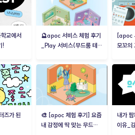
등학교에서
🔮apoc 서비스 체험 후기
[apo
!
_Play 서비스(무드룸 테스
모꼬의
트) - 김태현
터즈가 된
🎨 [apoc 체험 후기] 요즘
내가 팜
내 감정에 딱 맞는 무드룸
이유_
은? | ‘무드룸 테스트’ 솔직