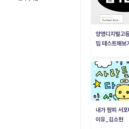
양영디지털고
밈 테스트해보기
내가 팜피 서포
이유_김소현