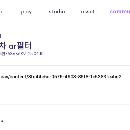
oc
play
studio
asset
commu
기
차 ar필터
 오헌76868689
25.04.10
c.day/content/8fe44e5c-0579-4908-86f8-1c5383fcabd2
89