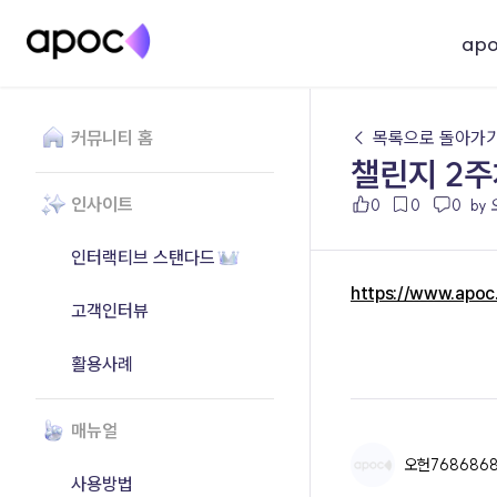
ap
커뮤니티 홈
← 목록으로 돌아가
챌린지 2주
인사이트
0
0
0
by
인터랙티브 스탠다드
https://www.apo
고객인터뷰
활용사례
매뉴얼
오헌768686
사용방법