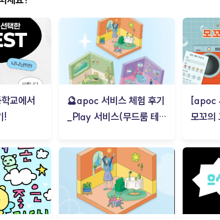
등학교에서
🔮apoc 서비스 체험 후기
[apo
!
_Play 서비스(무드룸 테스
모꼬의
트) - 김태현