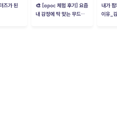
터즈가 된
🎨 [apoc 체험 후기] 요즘
내가 팜
내 감정에 딱 맞는 무드룸
이유_
은? | ‘무드룸 테스트’ 솔직
후기_김은서