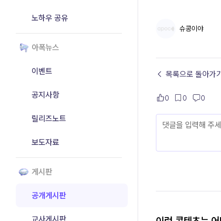
노하우 공유
슈콩이야
아폭뉴스
이벤트
← 목록으로 돌아가
공지사항
0
0
0
릴리즈노트
보도자료
게시판
공개게시판
교사게시판
이런 콘텐츠는 