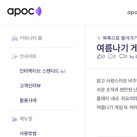
ap
커뮤니티 홈
← 목록으로 돌아가
여름나기 
인사이트
0
0
0
by
인터랙티브 스탠다드
밝고 사랑스러운 비주
고객인터뷰
쉬운 조작과 편안한 난
플레이 내내  귀요미라
활용사례
여름나기 게임 또 하러 
매뉴얼
사용방법