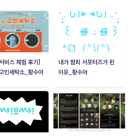
c 서비스 체험 후기]
내가 팜피 서포터즈가 된
 고민세탁소_황수아
이유_황수아