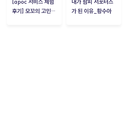
[apoc 서비스 체험
내가 팜피 서포터즈
후기] 모꼬의 고민세
가 된 이유_황수아
탁소_황수아