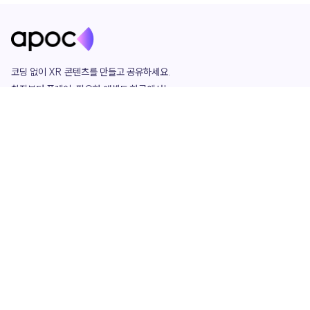
코딩 없이 XR 콘텐츠를 만들고 공유하세요. 

창작부터 플레이, 필요한 애셋도 한곳에서!

그리고 커뮤니티에서 함께하는 즐거움까지 

언제나 apoc이 함께합니다.
apoc
portfolio
마켓플레이스
요금제
play
studio