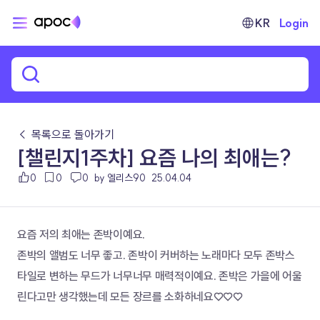
KR
Login
← 목록으로 돌아가기
[챌린지1주차] 요즘 나의 최애는?
0
0
0
by 엘리스90
25.04.04
요즘 저의 최애는 존박이예요.
존박의 앨범도 너무 좋고. 존박이 커버하는 노래마다 모두 존박스
타일로 변하는 무드가 너무너무 매력적이예요. 존박은 가을에 어울
린다고만 생각했는데 모든 장르를 소화하네요♡♡♡