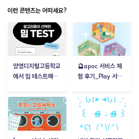
이런 콘텐츠는 어떠세요?
양영디지털고등학교
🔮apoc 서비스 체
에서 밈 테스트해보
험 후기_Play 서비
기!
스(무드룸 테스트) -
김태현