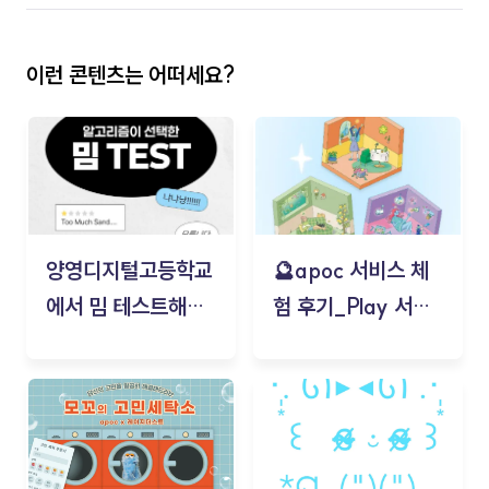
이런 콘텐츠는 어떠세요?
양영디지털고등학교
🔮apoc 서비스 체
에서 밈 테스트해보
험 후기_Play 서비
기!
스(무드룸 테스트) -
김태현