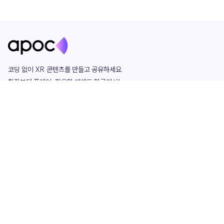
코딩 없이 XR 콘텐츠를 만들고 공유하세요. 

창작부터 플레이, 필요한 애셋도 한곳에서!

그리고 커뮤니티에서 함께하는 즐거움까지 

언제나 apoc이 함께합니다.
apoc
portfolio
마켓플레이스
요금제
play