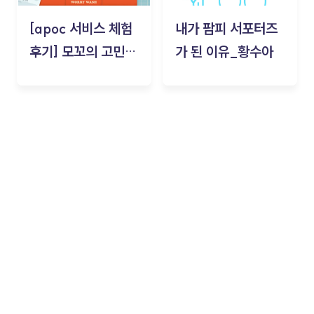
[apoc 서비스 체험
내가 팜피 서포터즈
후기] 모꼬의 고민세
가 된 이유_황수아
탁소_황수아