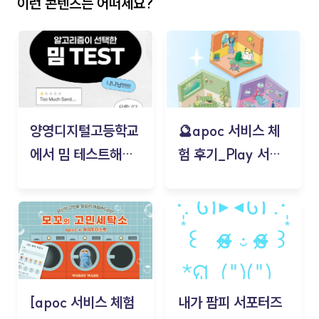
이런 콘텐츠는 어떠세요?
양영디지털고등학교
🔮apoc 서비스 체
에서 밈 테스트해보
험 후기_Play 서비
기!
스(무드룸 테스트) -
김태현
[apoc 서비스 체험
내가 팜피 서포터즈