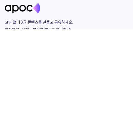
코딩 없이 XR 콘텐츠를 만들고 공유하세요. 

창작부터 플레이, 필요한 애셋도 한곳에서!

그리고 커뮤니티에서 함께하는 즐거움까지 

언제나 apoc이 함께합니다.
apoc
portfolio
마켓플레이스
요금제
play
studio
템플릿