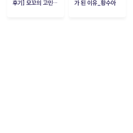
후기] 모꼬의 고민세
가 된 이유_황수아
탁소_황수아