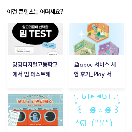
이런 콘텐츠는 어떠세요?
양영디지털고등학교
🔮apoc 서비스 체
에서 밈 테스트해보
험 후기_Play 서비
기!
스(무드룸 테스트) -
김태현