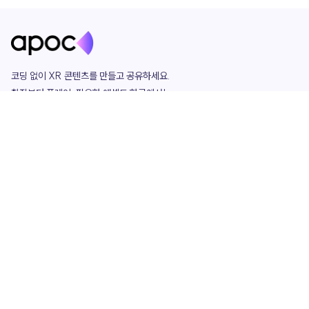
코딩 없이 XR 콘텐츠를 만들고 공유하세요. 

창작부터 플레이, 필요한 애셋도 한곳에서!

그리고 커뮤니티에서 함께하는 즐거움까지 

언제나 apoc이 함께합니다.
apoc
portfolio
마켓플레이스
요금제
play
studio