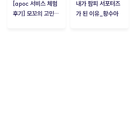
[apoc 서비스 체험
내가 팜피 서포터즈
후기] 모꼬의 고민세
가 된 이유_황수아
탁소_황수아