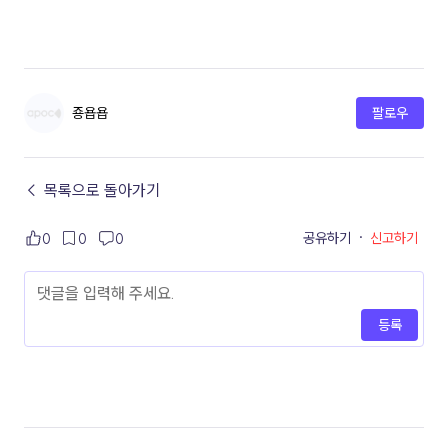
죵욥욥
팔로우
← 목록으로 돌아가기
공유하기
·
신고하기
0
0
0
등록