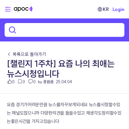
KR
Login
← 목록으로 돌아가기
[챌린지 1주차] 요즘 나의 최애는
뉴스시청입니다
0
0
0
by 죵욥욥
25.04.04
요즘 경기가어려운만큼 뉴스를자꾸보게되네요 뉴스를시청할수있
는 채널도많으니까 다양한의견을 들을수있고 제생각도정리할수있
는좋은시간을 가지고있습니다