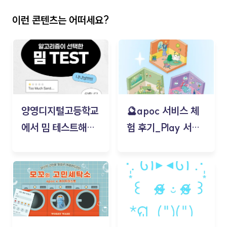
이런 콘텐츠는 어떠세요?
양영디지털고등학교
🔮apoc 서비스 체
에서 밈 테스트해보
험 후기_Play 서비
기!
스(무드룸 테스트) -
김태현