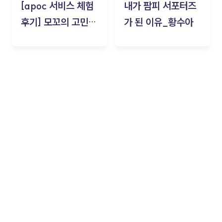
[apoc 서비스 체험
내가 팜피 서포터즈
후기] 모꼬의 고민세
가 된 이유_황수아
탁소_황수아