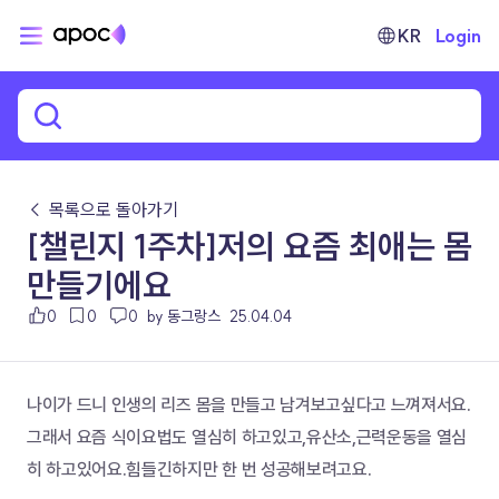
KR
Login
← 목록으로 돌아가기
[챌린지 1주차]저의 요즘 최애는 몸
만들기에요
0
0
0
by 동그랑스
25.04.04
나이가 드니 인생의 리즈 몸을 만들고 남겨보고싶다고 느껴져서요.
그래서 요즘 식이요법도 열심히 하고있고,유산소,근력운동을 열심
히 하고있어요.힘들긴하지만 한 번 성공해보려고요.