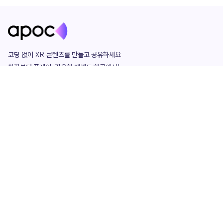
코딩 없이 XR 콘텐츠를 만들고 공유하세요. 

창작부터 플레이, 필요한 애셋도 한곳에서!

그리고 커뮤니티에서 함께하는 즐거움까지 

언제나 apoc이 함께합니다.
apoc
portfolio
마켓플레이스
요금제
play
studio