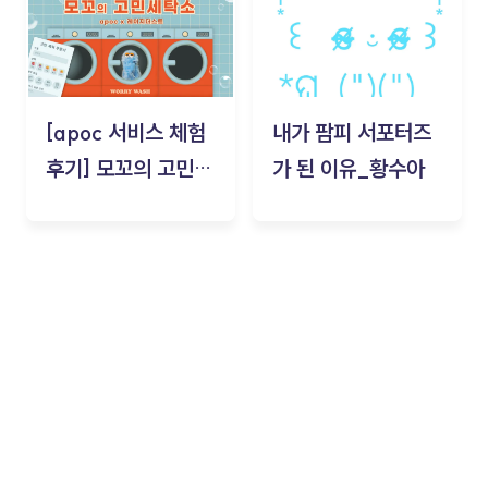
[apoc 서비스 체험
내가 팜피 서포터즈
후기] 모꼬의 고민세
가 된 이유_황수아
탁소_황수아