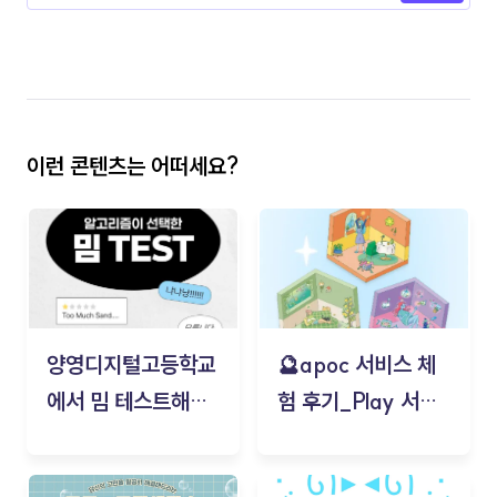
이런 콘텐츠는 어떠세요?
양영디지털고등학교
🔮apoc 서비스 체
에서 밈 테스트해보
험 후기_Play 서비
기!
스(무드룸 테스트) -
김태현