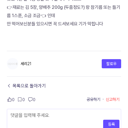
👉재료는 김 5장, 양배추 200g (두줌정도?) 랑 참기름 또는 들기
름 1스푼, 소금 조금👈 인데
안 먹어보신분들 있으시면 꼭 드셔보세요 기가 막힙니다
세리21
팔로우
← 목록으로 돌아가기
공유하기
·
신고하기
0
0
0
등록