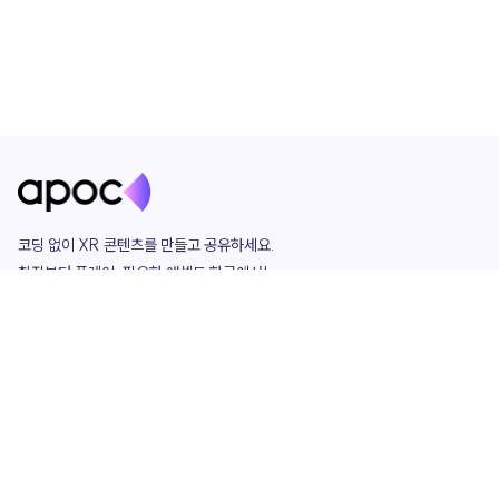
코딩 없이 XR 콘텐츠를 만들고 공유하세요. 

창작부터 플레이, 필요한 애셋도 한곳에서!

그리고 커뮤니티에서 함께하는 즐거움까지 

언제나 apoc이 함께합니다.
apoc