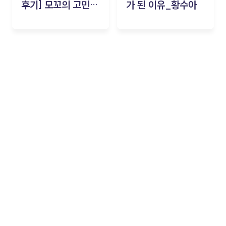
후기] 모꼬의 고민세
가 된 이유_황수아
탁소_황수아