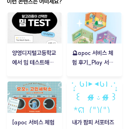
이런 콘텐츠는 어떠세요?
양영디지털고등학교
🔮apoc 서비스 체
에서 밈 테스트해보
험 후기_Play 서비
기!
스(무드룸 테스트) -
김태현
[apoc 서비스 체험
내가 팜피 서포터즈