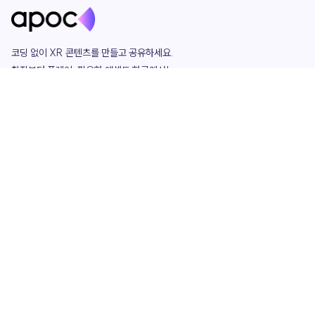
코딩 없이 XR 콘텐츠를 만들고 공유하세요. 

창작부터 플레이, 필요한 애셋도 한곳에서!

그리고 커뮤니티에서 함께하는 즐거움까지 

언제나 apoc이 함께합니다.
apoc
portfolio
마켓플레이스
요금제
play
studio
템플릿