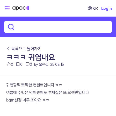
KR
Login
← 목록으로 돌아가기
ㅋㅋㅋ 귀엽내요
0
0
0
by 오진실
25.08.15
귀엽깜찍 뽀짝한 컨텐트입니다 ㅎㅎ
여름에 수박은 먹어봤어도 부채질은 또 오랜만입니다
bgm선정 너무 조아요 ㅎㅎ