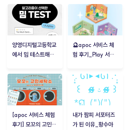
양영디지털고등학교
🔮apoc 서비스 체
에서 밈 테스트해보
험 후기_Play 서비
기!
스(무드룸 테스트) -
김태현
[apoc 서비스 체험
내가 팜피 서포터즈
후기] 모꼬의 고민세
가 된 이유_황수아