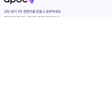
코딩 없이 XR 콘텐츠를 만들고 공유하세요. 

창작부터 플레이, 필요한 애셋도 한곳에서!

그리고 커뮤니티에서 함께하는 즐거움까지 

언제나 apoc이 함께합니다.
apoc
portfolio
마켓플레이스
요금제
play
studio
템플릿
asset