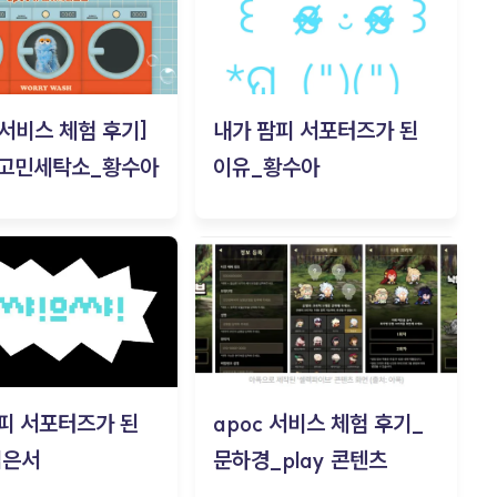
c 서비스 체험 후기]
내가 팜피 서포터즈가 된
 고민세탁소_황수아
이유_황수아
피 서포터즈가 된
apoc 서비스 체험 후기_
김은서
문하경_play 콘텐츠