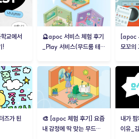
등학교에서
🔮apoc 서비스 체험 후기
[apo
!
_Play 서비스(무드룸 테스
모꼬의
트) - 김태현
터즈가 된
🎨 [apoc 체험 후기] 요즘
내가 팜
내 감정에 딱 맞는 무드룸
이유_
은? | ‘무드룸 테스트’ 솔직