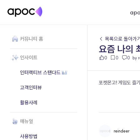
ap
커뮤니티 홈
← 목록으로 돌아가
요즘 나의 
인사이트
0
0
0
by 
인터랙티브 스탠다드
포켓몬고! 게임도 즐
고객인터뷰
활용사례
매뉴얼
reindeer
사용방법