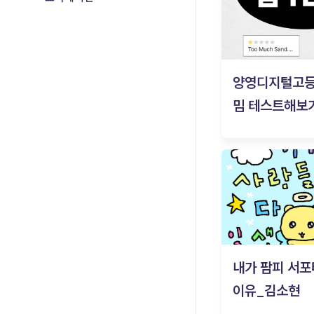
양영디지털고
밈 테스트해보기
내가 팜피 서포
이유_김소현