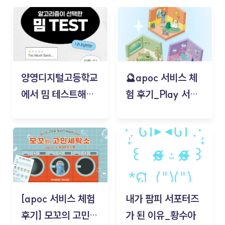
양영디지털고등학교
🔮apoc 서비스 체
에서 밈 테스트해보
험 후기_Play 서비
기!
스(무드룸 테스트) -
김태현
[apoc 서비스 체험
내가 팜피 서포터즈
후기] 모꼬의 고민세
가 된 이유_황수아