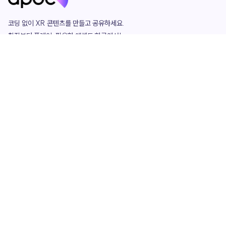
코딩 없이 XR 콘텐츠를 만들고 공유하세요. 

창작부터 플레이, 필요한 애셋도 한곳에서!

그리고 커뮤니티에서 함께하는 즐거움까지 

언제나 apoc이 함께합니다.
apoc
portfolio
마켓플레이스
요금제
play
studio
템플릿
asset