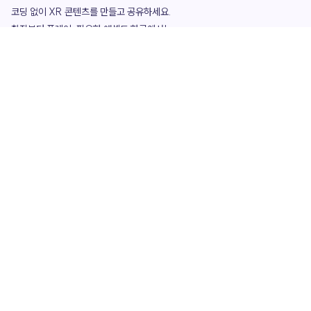
코딩 없이 XR 콘텐츠를 만들고 공유하세요. 

창작부터 플레이, 필요한 애셋도 한곳에서!

그리고 커뮤니티에서 함께하는 즐거움까지 

언제나 apoc이 함께합니다.
apoc
portfolio
마켓플레이스
요금제
play
studio
템플릿
asset