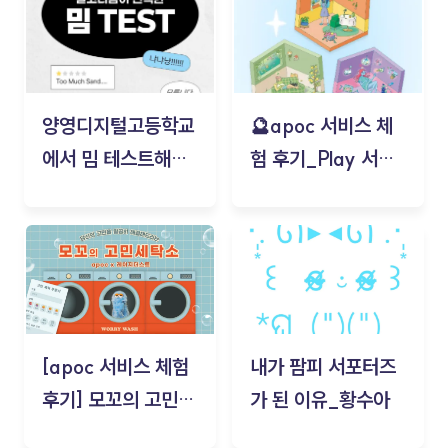
양영디지털고등학교
🔮apoc 서비스 체
에서 밈 테스트해보
험 후기_Play 서비
기!
스(무드룸 테스트) -
김태현
[apoc 서비스 체험
내가 팜피 서포터즈
후기] 모꼬의 고민세
가 된 이유_황수아
탁소_황수아