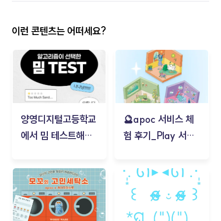
이런 콘텐츠는 어떠세요?
양영디지털고등학교
🔮apoc 서비스 체
에서 밈 테스트해보
험 후기_Play 서비
기!
스(무드룸 테스트) -
김태현