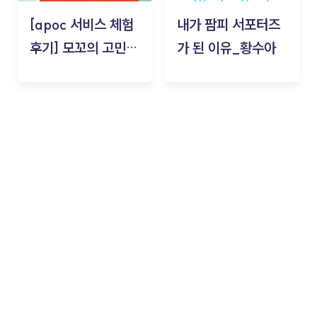
[apoc 서비스 체험
내가 팜피 서포터즈
후기] 모꼬의 고민세
가 된 이유_황수아
탁소_황수아