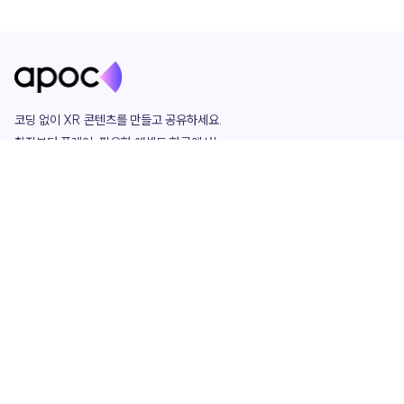
코딩 없이 XR 콘텐츠를 만들고 공유하세요. 

창작부터 플레이, 필요한 애셋도 한곳에서!

그리고 커뮤니티에서 함께하는 즐거움까지 

언제나 apoc이 함께합니다.
apoc
portfolio
마켓플레이스
요금제
play
studio