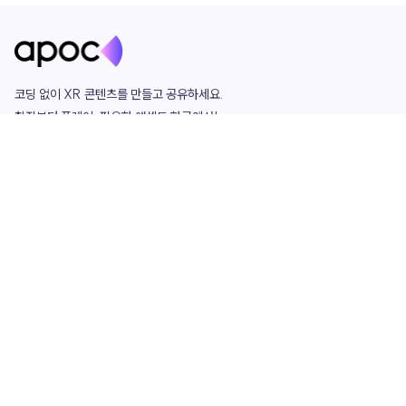
코딩 없이 XR 콘텐츠를 만들고 공유하세요. 

창작부터 플레이, 필요한 애셋도 한곳에서!

그리고 커뮤니티에서 함께하는 즐거움까지 

언제나 apoc이 함께합니다.
apoc
portfolio
마켓플레이스
요금제
play
studio