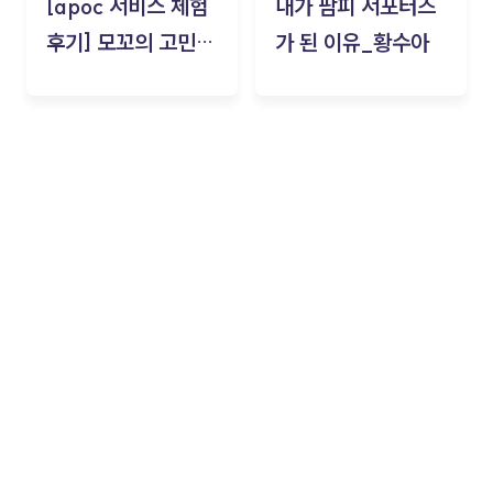
[apoc 서비스 체험
내가 팜피 서포터즈
후기] 모꼬의 고민세
가 된 이유_황수아
탁소_황수아