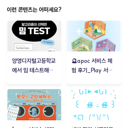
이런 콘텐츠는 어떠세요?
양영디지털고등학교
🔮apoc 서비스 체
에서 밈 테스트해보
험 후기_Play 서비
기!
스(무드룸 테스트) -
김태현