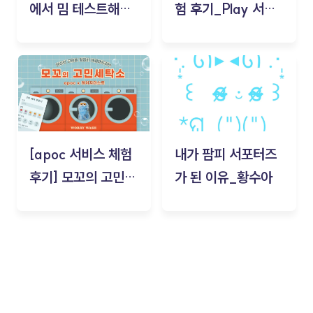
에서 밈 테스트해보
험 후기_Play 서비
기!
스(무드룸 테스트) -
김태현
[apoc 서비스 체험
내가 팜피 서포터즈
후기] 모꼬의 고민세
가 된 이유_황수아
탁소_황수아