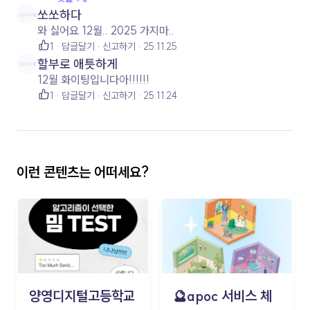
쏘쏘하다
와 싫어요 12월.. 2025 가지마..
1
답글달기
신고하기
25.11.25
할부로 애틋하게
12월 화이팅입니다아!!!!!!
1
답글달기
신고하기
25.11.24
이런 콘텐츠는 어떠세요?
양영디지털고등학교
🔮apoc 서비스 체