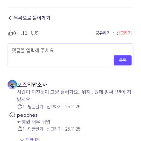
← 목록으로 돌아가기
공유하기
·
신고하기
0
0
5
등록
오즈의맙소사
시간이 미친듯이 그냥 흘러가요.. 뭐지.. 뭔데 벌써 1년이 지
났지요..
1
답글달기
신고하기
25.11.25
peaches
ㅠ팽귄 너무 귀엽
1
답글달기
신고하기
25.11.25
댓글 1개