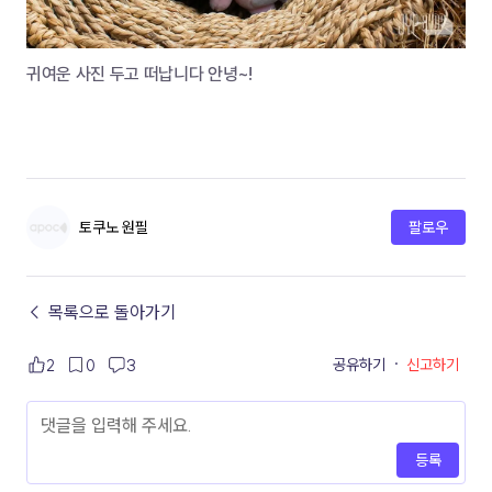
귀여운 사진 두고 떠납니다 안녕~!
토쿠노 원필
팔로우
← 목록으로 돌아가기
공유하기
·
신고하기
2
0
3
등록