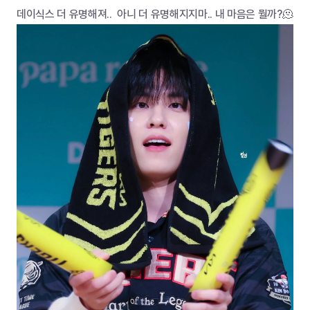
데이식스 더 유명해져..  아니 더 유명해지지마.. 내 마음은 뭘까?🫠