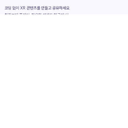
코딩 없이 XR 콘텐츠를 만들고 공유하세요. 

창작부터 플레이, 필요한 애셋도 한곳에서!

그리고 커뮤니티에서 함께하는 즐거움까지 

언제나 apoc이 함께합니다.
apoc
portfolio
마켓플레이스
요금제
play
studio
템플릿
asset