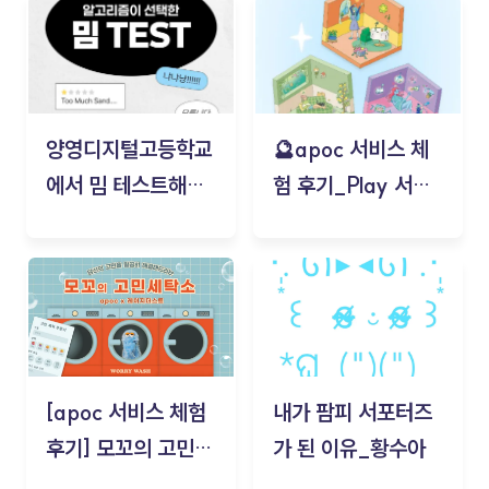
양영디지털고등학교
🔮apoc 서비스 체
에서 밈 테스트해보
험 후기_Play 서비
기!
스(무드룸 테스트) -
김태현
[apoc 서비스 체험
내가 팜피 서포터즈
후기] 모꼬의 고민세
가 된 이유_황수아
탁소_황수아