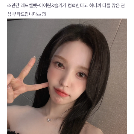
조만간 레드벨벳-아이린&슬기가 컴백한다고 하니까 다들 많은 관
심 부탁드립니다🙏🏻