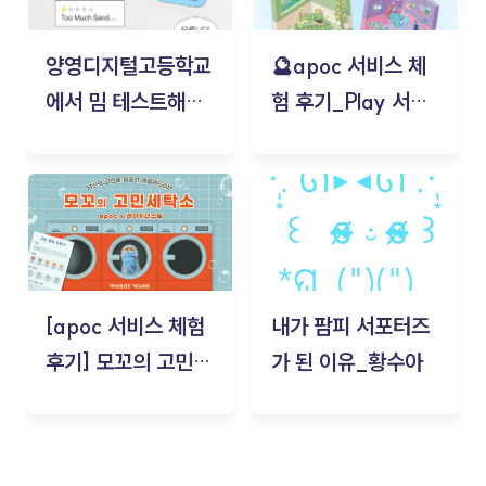
양영디지털고등학교
🔮apoc 서비스 체
에서 밈 테스트해보
험 후기_Play 서비
기!
스(무드룸 테스트) -
김태현
[apoc 서비스 체험
내가 팜피 서포터즈
후기] 모꼬의 고민세
가 된 이유_황수아
탁소_황수아