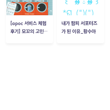
[apoc 서비스 체험
내가 팜피 서포터즈
후기] 모꼬의 고민세
가 된 이유_황수아
탁소_황수아