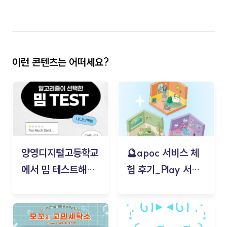
이런 콘텐츠는 어떠세요?
양영디지털고등학교
🔮apoc 서비스 체
에서 밈 테스트해보
험 후기_Play 서비
기!
스(무드룸 테스트) -
김태현