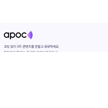
코딩 없이 XR 콘텐츠를 만들고 공유하세요. 

창작부터 플레이, 필요한 애셋도 한곳에서!

그리고 커뮤니티에서 함께하는 즐거움까지 

언제나 apoc이 함께합니다.
apoc
portfolio