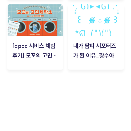
김태현
[apoc 서비스 체험
내가 팜피 서포터즈
후기] 모꼬의 고민세
가 된 이유_황수아
탁소_황수아