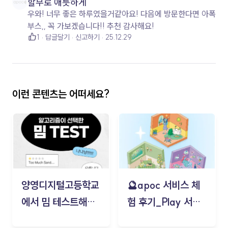
할부로 애틋하게
우와! 너무 좋은 하루였을거같아요! 다음에 방문한다면 아폭
부스,, 꼭 가보겠습니다!! 추천 감사해요!
1
답글달기
신고하기
25.12.29
이런 콘텐츠는 어떠세요?
양영디지털고등학교
🔮apoc 서비스 체
에서 밈 테스트해보
험 후기_Play 서비
기!
스(무드룸 테스트) -