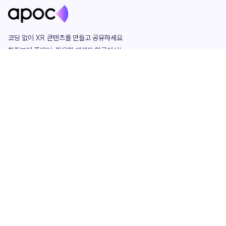
코딩 없이 XR 콘텐츠를 만들고 공유하세요. 

창작부터 플레이, 필요한 애셋도 한곳에서!

그리고 커뮤니티에서 함께하는 즐거움까지 

언제나 apoc이 함께합니다.
apoc
portfolio
마켓플레이스
요금제
play
studio
템플릿