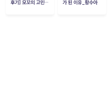
후기] 모꼬의 고민세
가 된 이유_황수아
탁소_황수아