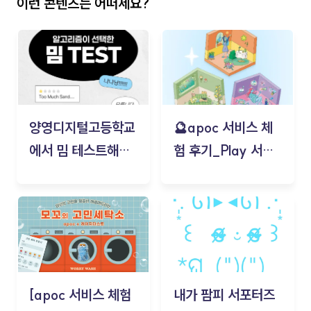
이런 콘텐츠는 어떠세요?
양영디지털고등학교
🔮apoc 서비스 체
에서 밈 테스트해보
험 후기_Play 서비
기!
스(무드룸 테스트) -
김태현
[apoc 서비스 체험
내가 팜피 서포터즈