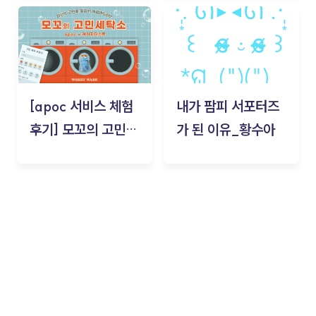
김태현
[apoc 서비스 체험
내가 팜피 서포터즈
후기] 모꼬의 고민세
가 된 이유_황수아
탁소_황수아