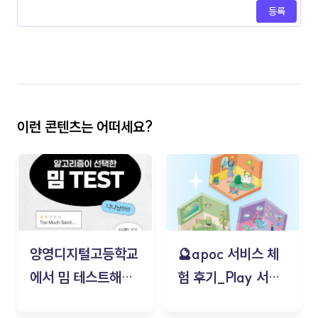
등록
이런 콘텐츠는 어떠세요?
양영디지털고등학교
🔮apoc 서비스 체
에서 밈 테스트해보
험 후기_Play 서비
기!
스(무드룸 테스트) -