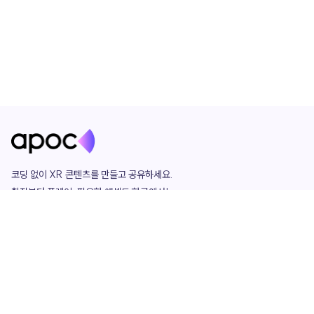
코딩 없이 XR 콘텐츠를 만들고 공유하세요. 

창작부터 플레이, 필요한 애셋도 한곳에서!

그리고 커뮤니티에서 함께하는 즐거움까지 

언제나 apoc이 함께합니다.
apoc