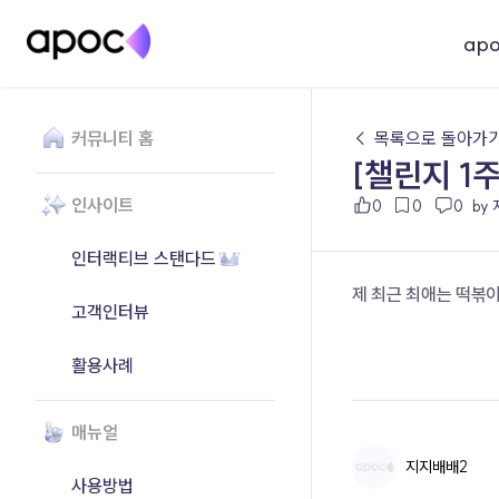
ap
커뮤니티 홈
← 목록으로 돌아가
[챌린지 1
인사이트
0
0
0
by
인터랙티브 스탠다드
제 최근 최애는 떡볶
고객인터뷰
활용사례
매뉴얼
지지배배2
사용방법