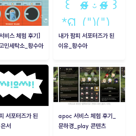
c 서비스 체험 후기]
내가 팜피 서포터즈가 된
 고민세탁소_황수아
이유_황수아
피 서포터즈가 된
apoc 서비스 체험 후기_
김은서
문하경_play 콘텐츠