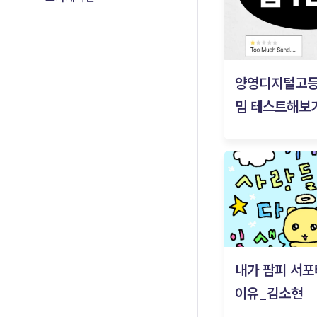
양영디지털고
밈 테스트해보기
내가 팜피 서포
이유_김소현