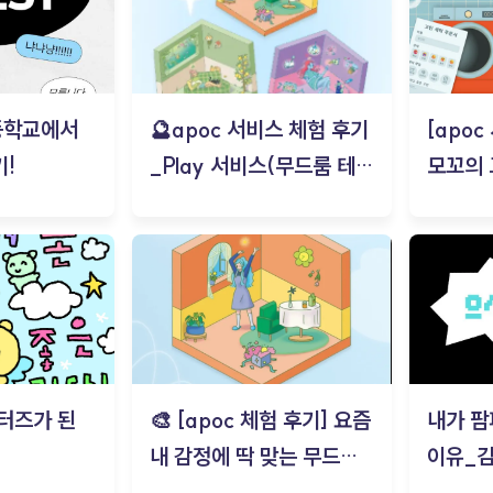
등학교에서
🔮apoc 서비스 체험 후기
[apo
!
_Play 서비스(무드룸 테스
모꼬의
트) - 김태현
터즈가 된
🎨 [apoc 체험 후기] 요즘
내가 팜
내 감정에 딱 맞는 무드룸
이유_
은? | ‘무드룸 테스트’ 솔직