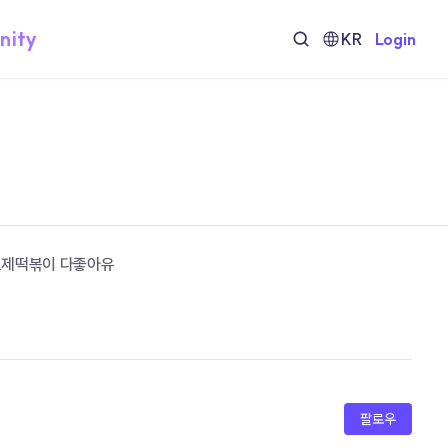
nity
KR
Login
 로제떡볶이 다좋아유
팔로우