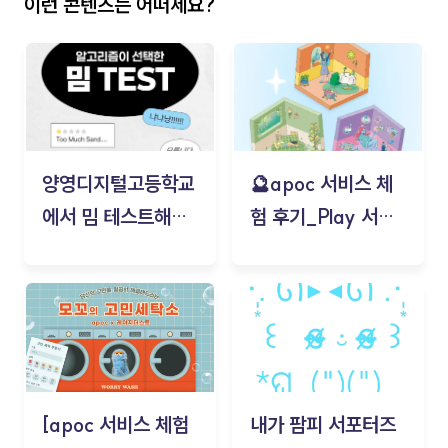
이런 콘텐츠는 어떠세요?
양영디지털고등학교
🔮apoc 서비스 체
에서 밈 테스트해보
험 후기_Play 서비
기!
스(무드룸 테스트) -
김태현
[apoc 서비스 체험
내가 팜피 서포터즈