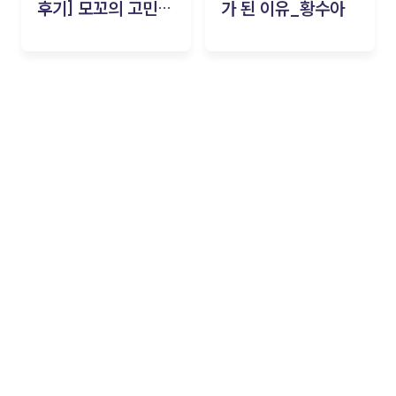
후기] 모꼬의 고민세
가 된 이유_황수아
탁소_황수아