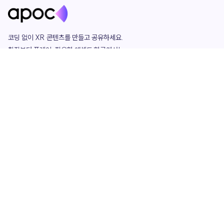
코딩 없이 XR 콘텐츠를 만들고 공유하세요. 

창작부터 플레이, 필요한 애셋도 한곳에서!

그리고 커뮤니티에서 함께하는 즐거움까지 

언제나 apoc이 함께합니다.
apoc
portfolio
마켓플레이스
요금제
play
studio
템플릿