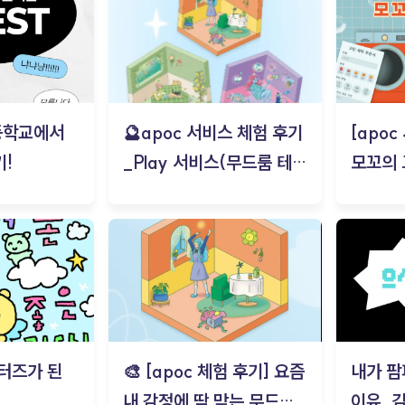
등학교에서
🔮apoc 서비스 체험 후기
[apo
!
_Play 서비스(무드룸 테스
모꼬의
트) - 김태현
터즈가 된
🎨 [apoc 체험 후기] 요즘
내가 팜
내 감정에 딱 맞는 무드룸
이유_