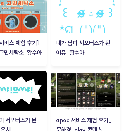
c 서비스 체험 후기]
내가 팜피 서포터즈가 된
 고민세탁소_황수아
이유_황수아
피 서포터즈가 된
apoc 서비스 체험 후기_
김은서
문하경_play 콘텐츠