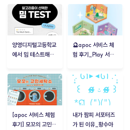
양영디지털고등학교
🔮apoc 서비스 체
에서 밈 테스트해보
험 후기_Play 서비
기!
스(무드룸 테스트) -
김태현
[apoc 서비스 체험
내가 팜피 서포터즈
후기] 모꼬의 고민세
가 된 이유_황수아