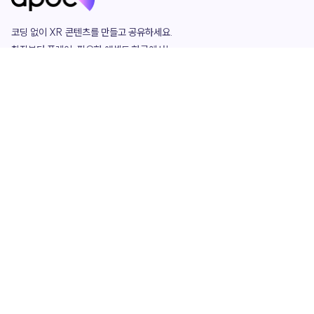
코딩 없이 XR 콘텐츠를 만들고 공유하세요. 

창작부터 플레이, 필요한 애셋도 한곳에서!

그리고 커뮤니티에서 함께하는 즐거움까지 

언제나 apoc이 함께합니다.
apoc
portfolio
마켓플레이스
요금제
play
studio
템플릿
asset