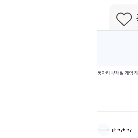
둥아리 부채질 게임 해
jjherybery