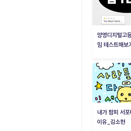
양영디지털고
밈 테스트해보기
내가 팜피 서포
이유_김소현