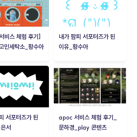
c 서비스 체험 후기]
내가 팜피 서포터즈가 된
 고민세탁소_황수아
이유_황수아
피 서포터즈가 된
apoc 서비스 체험 후기_
김은서
문하경_play 콘텐츠