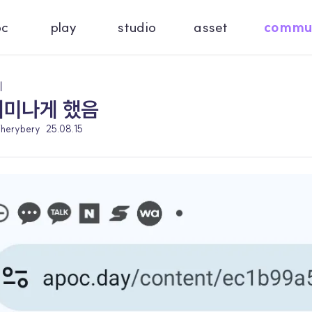
oc
play
studio
asset
commu
기
재미나게 했음
jjherybery
25.08.15