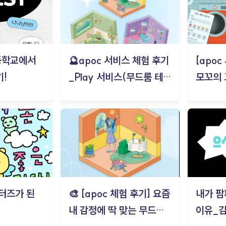
등학교에서
🔮apoc 서비스 체험 후기
[apo
!
_Play 서비스(무드룸 테스
모꼬의
트) - 김태현
터즈가 된
🎨 [apoc 체험 후기] 요즘
내가 팜
내 감정에 딱 맞는 무드룸
이유_