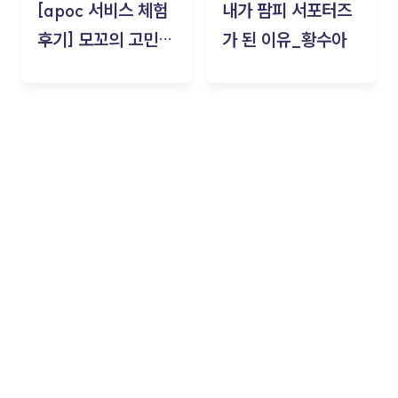
[apoc 서비스 체험
내가 팜피 서포터즈
후기] 모꼬의 고민세
가 된 이유_황수아
탁소_황수아