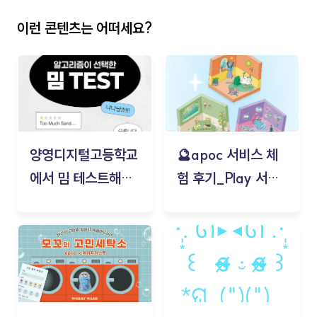
이런 콘텐츠는 어떠세요?
양영디지털고등학교
🔮apoc 서비스 체
에서 밈 테스트해보
험 후기_Play 서비
기!
스(무드룸 테스트) -
김태현