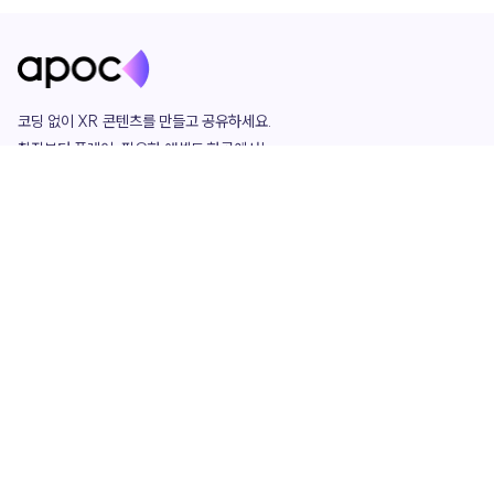
코딩 없이 XR 콘텐츠를 만들고 공유하세요. 

창작부터 플레이, 필요한 애셋도 한곳에서!

그리고 커뮤니티에서 함께하는 즐거움까지 

언제나 apoc이 함께합니다.
apoc
portfolio
마켓플레이스
요금제
play
studio