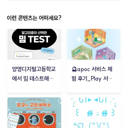
이런 콘텐츠는 어떠세요?
양영디지털고등학교
🔮apoc 서비스 체
에서 밈 테스트해보
험 후기_Play 서비
기!
스(무드룸 테스트) -
김태현