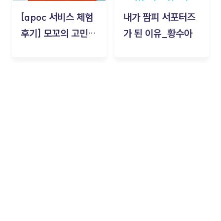
[apoc 서비스 체험
내가 팜피 서포터즈
후기] 모꼬의 고민세
가 된 이유_황수아
탁소_황수아