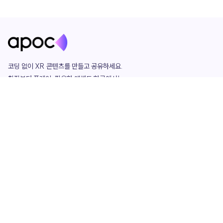
코딩 없이 XR 콘텐츠를 만들고 공유하세요. 

창작부터 플레이, 필요한 애셋도 한곳에서!

그리고 커뮤니티에서 함께하는 즐거움까지 

언제나 apoc이 함께합니다.
apoc
portfolio
마켓플레이스
요금제
play
studio