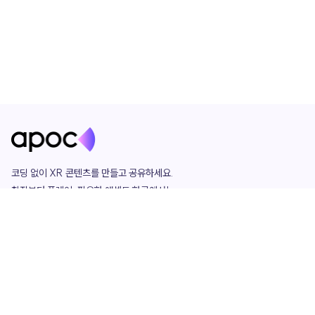
코딩 없이 XR 콘텐츠를 만들고 공유하세요. 

창작부터 플레이, 필요한 애셋도 한곳에서!

그리고 커뮤니티에서 함께하는 즐거움까지 

언제나 apoc이 함께합니다.
apoc