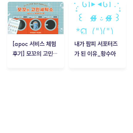
김태현
[apoc 서비스 체험
내가 팜피 서포터즈
후기] 모꼬의 고민세
가 된 이유_황수아
탁소_황수아