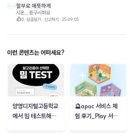
할부로 애틋하게
시온,,, 듣구시퍼요
0
답글달기
신고하기
25.09.05
이런 콘텐츠는 어떠세요?
양영디지털고등학교
🔮apoc 서비스 체
에서 밈 테스트해보
험 후기_Play 서비
기!
스(무드룸 테스트) -