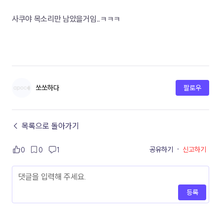
사쿠야 목소리만 남았을거임..ㅋㅋㅋ
쏘쏘하다
팔로우
← 목록으로 돌아가기
공유하기
·
신고하기
0
0
1
등록