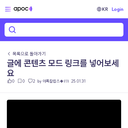
KR
Login
← 목록으로 돌아가기
글에 콘텐츠 모드 링크를 넣어보세
요
0
0
2
by 아폭칼립스🍀꒰⍢꒱
25.01.31