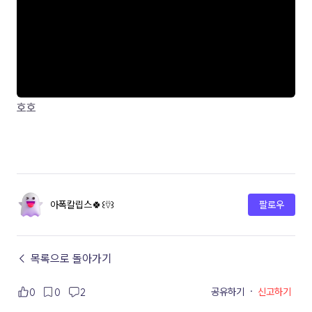
호호
아폭칼립스🍀꒰⍢꒱
팔로우
← 목록으로 돌아가기
공유하기
·
신고하기
0
0
2