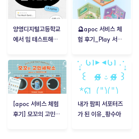
양영디지털고등학교
🔮apoc 서비스 체
에서 밈 테스트해보
험 후기_Play 서비
기!
스(무드룸 테스트) -
김태현
[apoc 서비스 체험
내가 팜피 서포터즈
후기] 모꼬의 고민세
가 된 이유_황수아
탁소_황수아