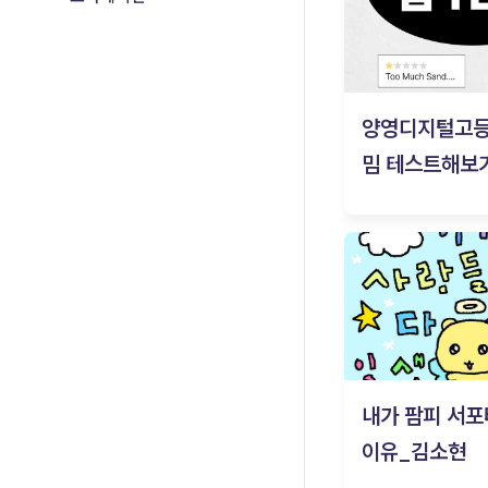
양영디지털고
밈 테스트해보기
내가 팜피 서포
이유_김소현