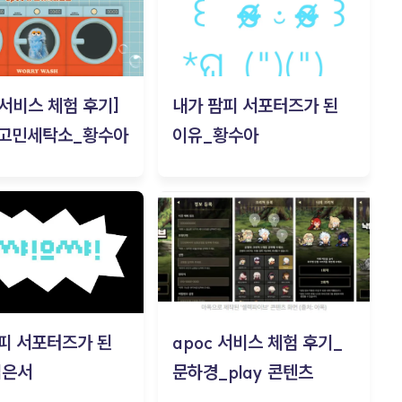
c 서비스 체험 후기]
내가 팜피 서포터즈가 된
 고민세탁소_황수아
이유_황수아
피 서포터즈가 된
apoc 서비스 체험 후기_
김은서
문하경_play 콘텐츠