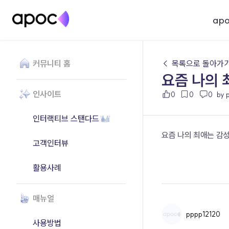
ap
커뮤니티 홈
← 목록으로 돌아가
요즘 나의 
인사이트
0
0
0
by 
인터랙티브 스탠다드
요즘 나의 최애는 감
고객인터뷰
활용사례
매뉴얼
pppp12120
사용방법