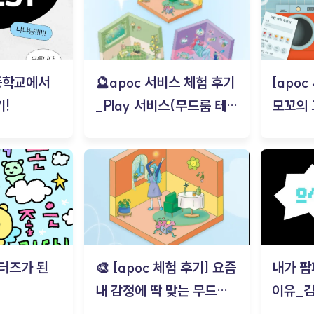
등학교에서
🔮apoc 서비스 체험 후기
[apo
!
_Play 서비스(무드룸 테스
모꼬의
트) - 김태현
터즈가 된
🎨 [apoc 체험 후기] 요즘
내가 팜
내 감정에 딱 맞는 무드룸
이유_
은? | ‘무드룸 테스트’ 솔직