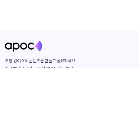
코딩 없이 XR 콘텐츠를 만들고 공유하세요. 

창작부터 플레이, 필요한 애셋도 한곳에서!

그리고 커뮤니티에서 함께하는 즐거움까지 

언제나 apoc이 함께합니다.
apoc
portfolio