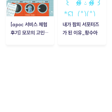
[apoc 서비스 체험
내가 팜피 서포터즈
후기] 모꼬의 고민세
가 된 이유_황수아
탁소_황수아