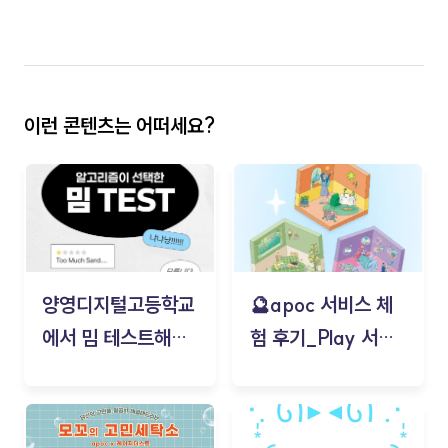
이런 콘텐츠는 어떠세요?
양영디지털고등학교
🔮apoc 서비스 체
에서 밈 테스트해보
험 후기_Play 서비
기!
스(무드룸 테스트) -
김태현