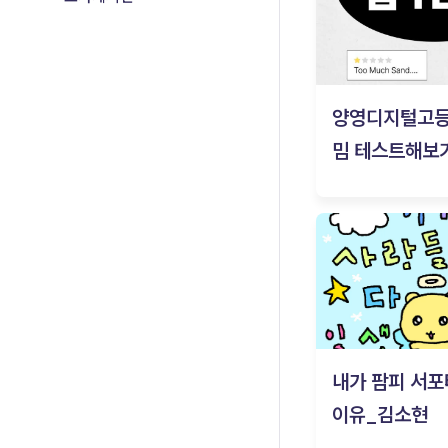
양영디지털고
밈 테스트해보기
내가 팜피 서포
이유_김소현