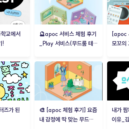
등학교에서
🔮apoc 서비스 체험 후기
[apo
!
_Play 서비스(무드룸 테스
모꼬의
트) - 김태현
터즈가 된
🎨 [apoc 체험 후기] 요즘
내가 팜
내 감정에 딱 맞는 무드룸
이유_
은? | ‘무드룸 테스트’ 솔직