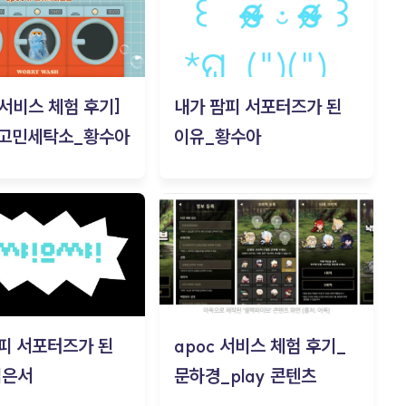
c 서비스 체험 후기]
내가 팜피 서포터즈가 된
 고민세탁소_황수아
이유_황수아
피 서포터즈가 된
apoc 서비스 체험 후기_
김은서
문하경_play 콘텐츠