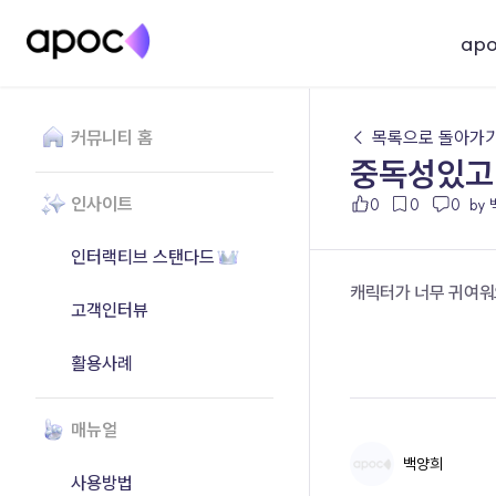
ap
커뮤니티 홈
← 목록으로 돌아가
중독성있고
인사이트
0
0
0
by
인터랙티브 스탠다드
캐릭터가 너무 귀여워
고객인터뷰
활용사례
매뉴얼
백양희
사용방법