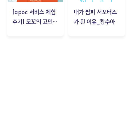
[apoc 서비스 체험
내가 팜피 서포터즈
후기] 모꼬의 고민세
가 된 이유_황수아
탁소_황수아