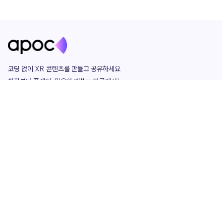
코딩 없이 XR 콘텐츠를 만들고 공유하세요. 

창작부터 플레이, 필요한 애셋도 한곳에서!

그리고 커뮤니티에서 함께하는 즐거움까지 

언제나 apoc이 함께합니다.
apoc
portfolio
마켓플레이스
요금제
play