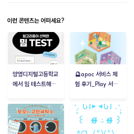
이런 콘텐츠는 어떠세요?
양영디지털고등학교
🔮apoc 서비스 체
에서 밈 테스트해보
험 후기_Play 서비
기!
스(무드룸 테스트) -
김태현