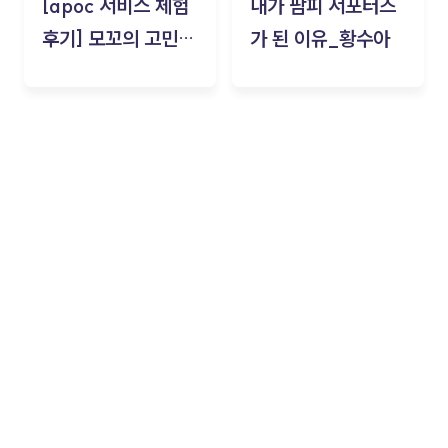
[apoc 서비스 체험
내가 팜피 서포터즈
후기] 모꼬의 고민세
가 된 이유_황수아
탁소_황수아