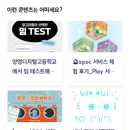
이런 콘텐츠는 어떠세요?
양영디지털고등학교
🔮apoc 서비스 체
에서 밈 테스트해보
험 후기_Play 서비
기!
스(무드룸 테스트) -
김태현