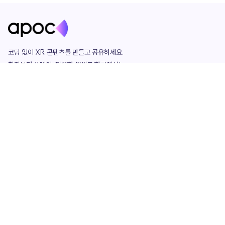
코딩 없이 XR 콘텐츠를 만들고 공유하세요. 

창작부터 플레이, 필요한 애셋도 한곳에서!

그리고 커뮤니티에서 함께하는 즐거움까지 

언제나 apoc이 함께합니다.
apoc
portfolio
마켓플레이스
요금제
play
studio