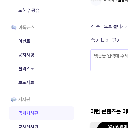
허니버터알감자
노하우 공유
← 목록으로 돌아가
아폭뉴스
0
0
0
이벤트
공지사항
릴리즈노트
보도자료
게시판
이런 콘텐츠는 
공개게시판
교사게시판