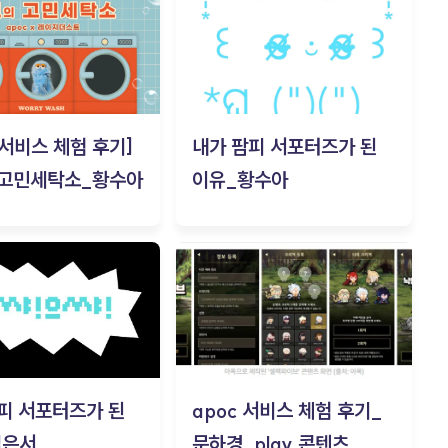
c 서비스 체험 후기]
내가 팜피 서포터즈가 된
 고민세탁소_황수아
이유_황수아
피 서포터즈가 된
apoc 서비스 체험 후기_
김은서
문하경_play 콘텐츠