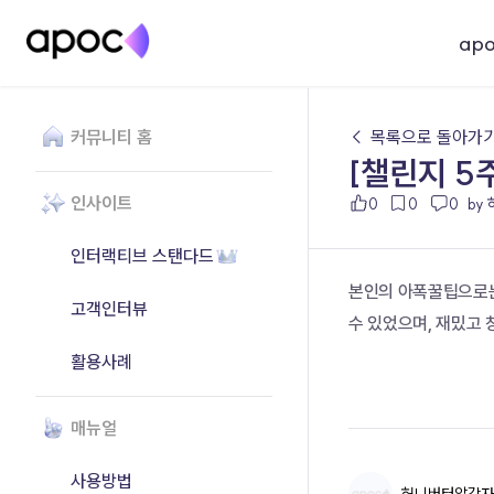
ap
커뮤니티 홈
← 목록으로 돌아가
[챌린지 5
인사이트
0
0
0
by
인터랙티브 스탠다드
본인의 아폭꿀팁으로는
고객인터뷰
수 있었으며, 재밌고
활용사례
매뉴얼
사용방법