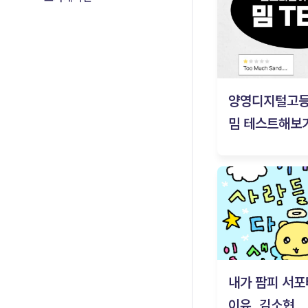
양영디지털고
밈 테스트해보기
내가 팜피 서포
이유_김소현