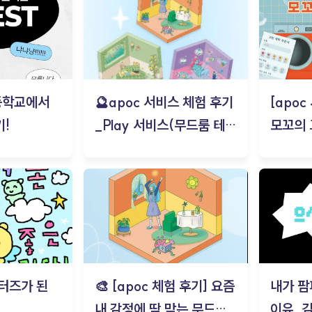
등학교에서
🔮apoc 서비스 체험 후기
[apo
!
_Play 서비스(무드룸 테스
모꼬의
트) - 김태현
터즈가 된
🎨 [apoc 체험 후기] 요즘
내가 팜
내 감정에 딱 맞는 무드룸
이유_