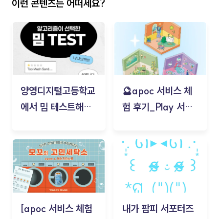
이런 콘텐츠는 어떠세요?
양영디지털고등학교
🔮apoc 서비스 체
에서 밈 테스트해보
험 후기_Play 서비
기!
스(무드룸 테스트) -
김태현
[apoc 서비스 체험
내가 팜피 서포터즈