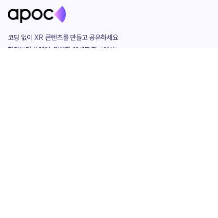
코딩 없이 XR 콘텐츠를 만들고 공유하세요. 

창작부터 플레이, 필요한 애셋도 한곳에서!

그리고 커뮤니티에서 함께하는 즐거움까지 

언제나 apoc이 함께합니다.
apoc
portfolio
마켓플레이스
요금제
play
studio
템플릿