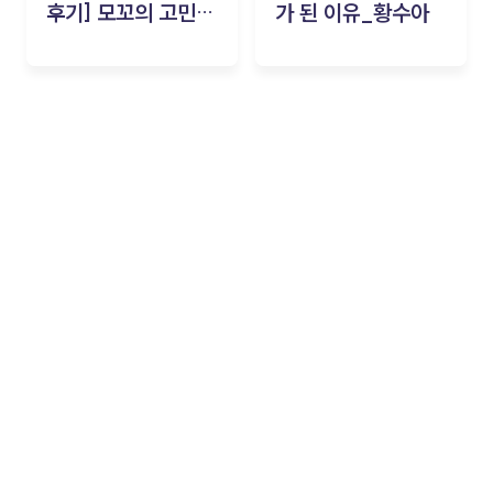
후기] 모꼬의 고민세
가 된 이유_황수아
탁소_황수아