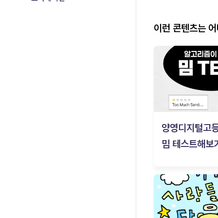
이런 콘텐츠는 
양영디지털고
밈 테스트해보기