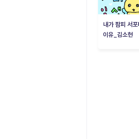
내가 팜피 서포
이유_김소현