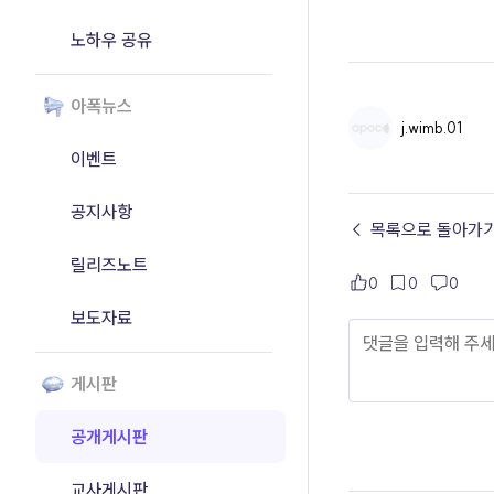
노하우 공유
아폭뉴스
j.wimb.01
이벤트
공지사항
← 목록으로 돌아가
릴리즈노트
0
0
0
보도자료
게시판
공개게시판
교사게시판