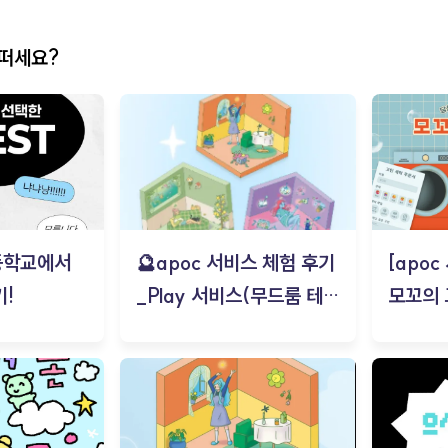
어떠세요?
등학교에서
🔮apoc 서비스 체험 후기
[apo
!
_Play 서비스(무드룸 테스
모꼬의
트) - 김태현