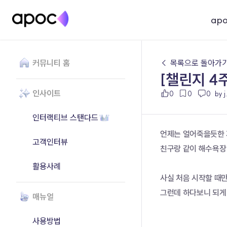
ap
커뮤니티 홈
← 목록으로 돌아가
[챌린지 4
인사이트
0
0
0
by 
인터랙티브 스탠다드
언제는 얼어죽을듯한 
고객인터뷰
친구랑 같이 해수욕장
활용사례
사실 처음 시작할 때만
그런데 하다보니 되게
매뉴얼
사용방법