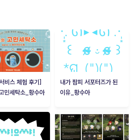
c 서비스 체험 후기]
내가 팜피 서포터즈가 된
 고민세탁소_황수아
이유_황수아