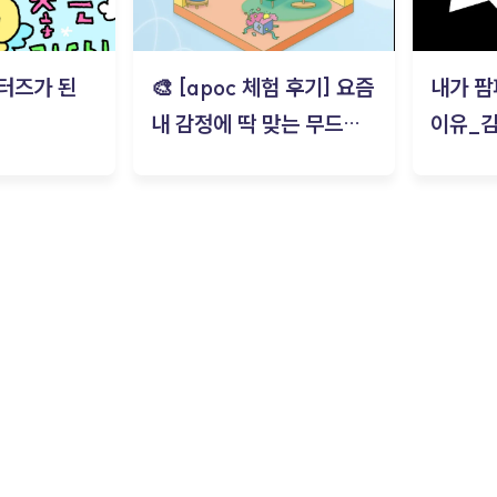
터즈가 된
🎨 [apoc 체험 후기] 요즘
내가 팜
내 감정에 딱 맞는 무드룸
이유_
은? | ‘무드룸 테스트’ 솔직
후기_김은서