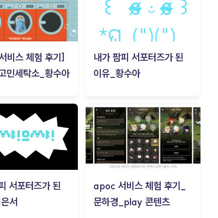
c 서비스 체험 후기]
내가 팜피 서포터즈가 된
 고민세탁소_황수아
이유_황수아
피 서포터즈가 된
apoc 서비스 체험 후기_
김은서
문하경_play 콘텐츠