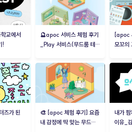
등학교에서
🔮apoc 서비스 체험 후기
[apo
!
_Play 서비스(무드룸 테스
모꼬의
트) - 김태현
터즈가 된
🎨 [apoc 체험 후기] 요즘
내가 팜
내 감정에 딱 맞는 무드룸
이유_
은? | ‘무드룸 테스트’ 솔직