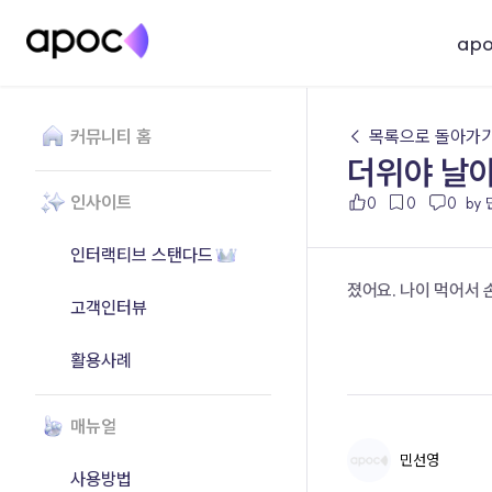
ap
커뮤니티 홈
← 목록으로 돌아가
더위야 날
인사이트
0
0
0
by
인터랙티브 스탠다드
졌어요. 나이 먹어서 
고객인터뷰
활용사례
매뉴얼
민선영
사용방법