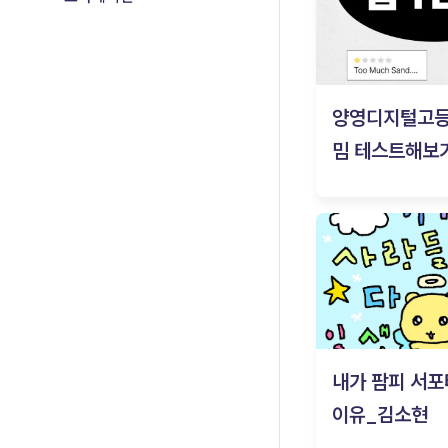
양영디지털고
밈 테스트해보기
내가 팜피 서포
이유_김소현