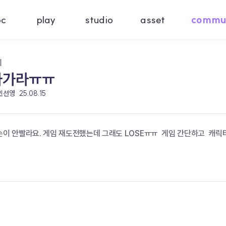
oc
play
studio
asset
commu
기
아가라ㅠㅠ
 민선영
25.08.15
손이 안빨라요. 게임 재도전했는데 그래도 LOSEㅠㅠ  게임 간단하고  캐