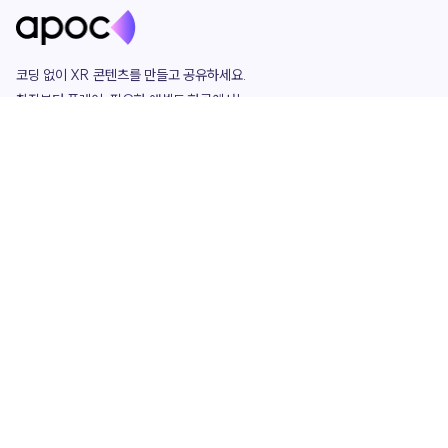
코딩 없이 XR 콘텐츠를 만들고 공유하세요. 

창작부터 플레이, 필요한 애셋도 한곳에서!

그리고 커뮤니티에서 함께하는 즐거움까지 

언제나 apoc이 함께합니다.
apoc
portfolio
마켓플레이스
요금제
play
studio
템플릿