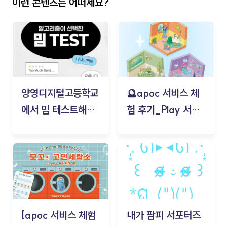
이런 콘텐츠는 어떠세요?
양영디지털고등학교
🔮apoc 서비스 체
에서 밈 테스트해보
험 후기_Play 서비
기!
스(무드룸 테스트) -
김태현
[apoc 서비스 체험
내가 팜피 서포터즈