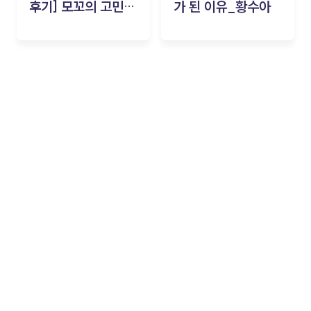
후기] 모꼬의 고민세
가 된 이유_황수아
탁소_황수아