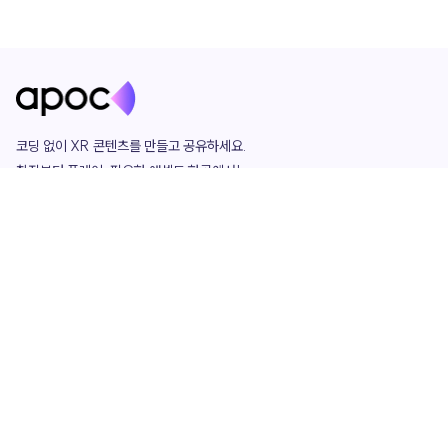
코딩 없이 XR 콘텐츠를 만들고 공유하세요. 

창작부터 플레이, 필요한 애셋도 한곳에서!

그리고 커뮤니티에서 함께하는 즐거움까지 

언제나 apoc이 함께합니다.
apoc
portfolio
마켓플레이스
요금제
play