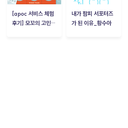
[apoc 서비스 체험
내가 팜피 서포터즈
후기] 모꼬의 고민세
가 된 이유_황수아
탁소_황수아