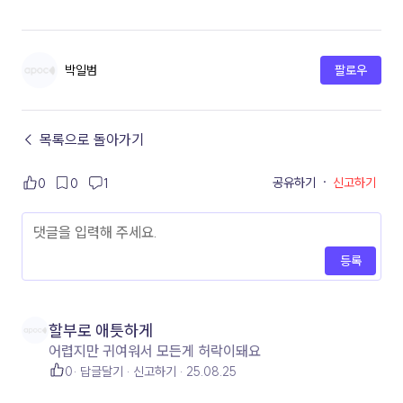
박일범
팔로우
← 목록으로 돌아가기
공유하기
·
신고하기
0
0
1
등록
할부로 애틋하게
어렵지만 귀여워서 모든게 허락이돼요
0
답글달기
신고하기
25.08.25