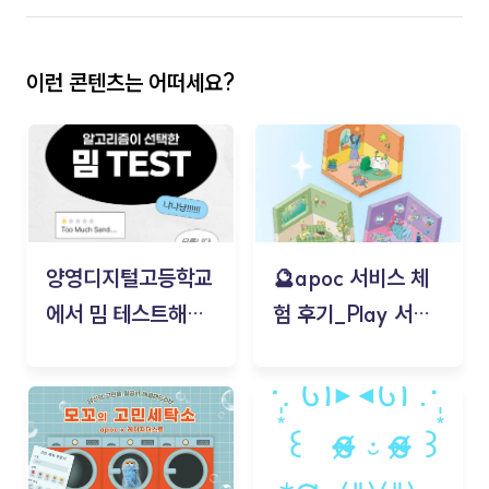
이런 콘텐츠는 어떠세요?
양영디지털고등학교
🔮apoc 서비스 체
에서 밈 테스트해보
험 후기_Play 서비
기!
스(무드룸 테스트) -
김태현