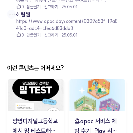
강은석 선생님이 만드신 콘텐츠 추천드립니다 :-)
0
답글달기
신고하기
25.05.01
혜림쌤
https://www.apoc.day/content/0309a53f-f9a8-
41c0-adc4-cfea6d83dda3
0
답글달기
신고하기
25.05.01
이런 콘텐츠는 어떠세요?
양영디지털고등학교
🔮apoc 서비스 체
에서 밈 테스트해보
험 후기_Play 서비