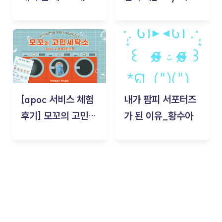
기!
스(무드룸 테스트) -
김태현
[apoc 서비스 체험
내가 팜피 서포터즈
후기] 모꼬의 고민세
가 된 이유_황수아
탁소_황수아