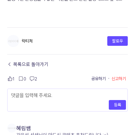
락티처
팔로우
← 목록으로 돌아가기
공유하기
·
신고하기
1
0
2
등록
혜림쌤