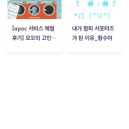
[apoc 서비스 체험
내가 팜피 서포터즈
후기] 모꼬의 고민세
가 된 이유_황수아
탁소_황수아