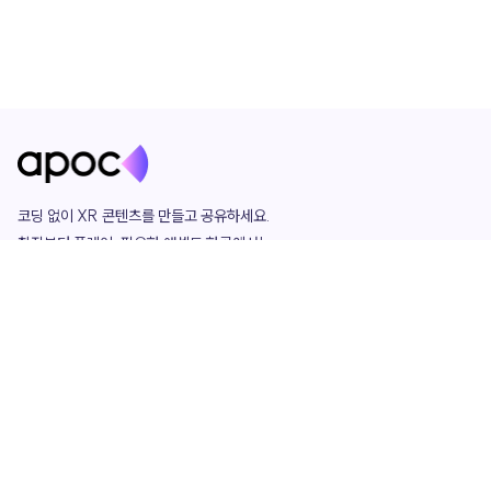
코딩 없이 XR 콘텐츠를 만들고 공유하세요. 

창작부터 플레이, 필요한 애셋도 한곳에서!

그리고 커뮤니티에서 함께하는 즐거움까지 

언제나 apoc이 함께합니다.
apoc
portfolio