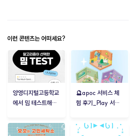
이런 콘텐츠는 어떠세요?
양영디지털고등학교
🔮apoc 서비스 체
에서 밈 테스트해보
험 후기_Play 서비
기!
스(무드룸 테스트) -
김태현