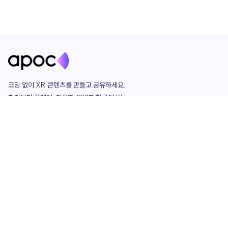
코딩 없이 XR 콘텐츠를 만들고 공유하세요. 

창작부터 플레이, 필요한 애셋도 한곳에서!

그리고 커뮤니티에서 함께하는 즐거움까지 

언제나 apoc이 함께합니다.
apoc
portfolio
마켓플레이스
요금제