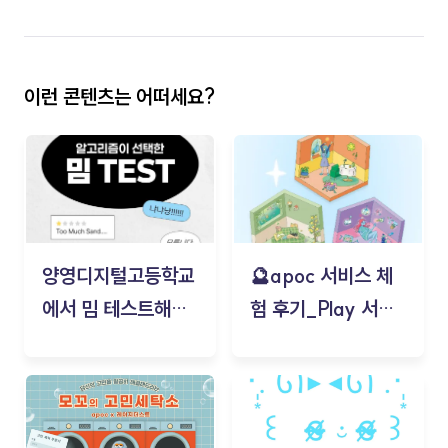
이런 콘텐츠는 어떠세요?
양영디지털고등학교
🔮apoc 서비스 체
에서 밈 테스트해보
험 후기_Play 서비
기!
스(무드룸 테스트) -
김태현