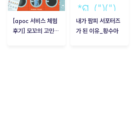
[apoc 서비스 체험
내가 팜피 서포터즈
후기] 모꼬의 고민세
가 된 이유_황수아
탁소_황수아