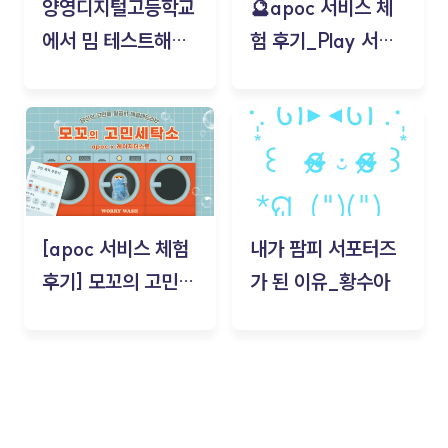
양영디지털고등학교
🔮apoc 서비스 체
에서 밈 테스트해보
험 후기_Play 서비
기!
스(무드룸 테스트) -
김태현
[apoc 서비스 체험
내가 팜피 서포터즈
후기] 모꼬의 고민세
가 된 이유_황수아
탁소_황수아