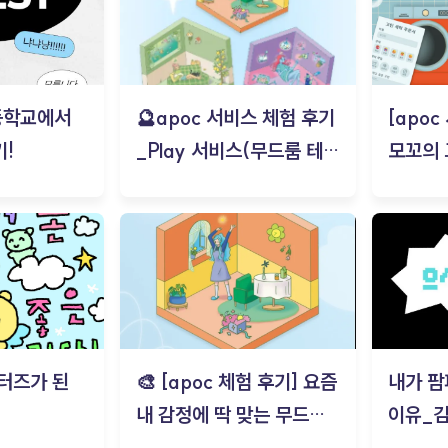
등학교에서
🔮apoc 서비스 체험 후기
[apo
!
_Play 서비스(무드룸 테스
모꼬의
트) - 김태현
터즈가 된
🎨 [apoc 체험 후기] 요즘
내가 팜
내 감정에 딱 맞는 무드룸
이유_
은? | ‘무드룸 테스트’ 솔직