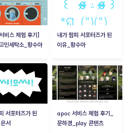
c 서비스 체험 후기]
내가 팜피 서포터즈가 된
 고민세탁소_황수아
이유_황수아
피 서포터즈가 된
apoc 서비스 체험 후기_
김은서
문하경_play 콘텐츠