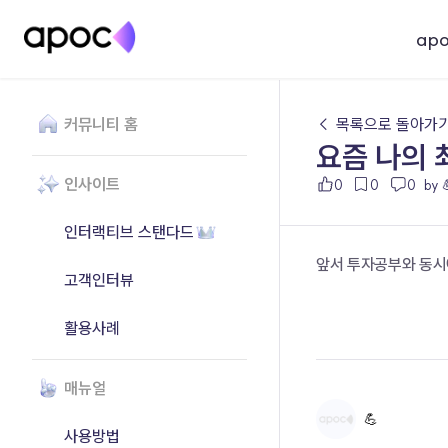
ap
커뮤니티 홈
← 목록으로 돌아가
요즘 나의
인사이트
0
0
0
by 
인터랙티브 스탠다드
앞서 투자공부와 동시
고객인터뷰
활용사례
매뉴얼
💪
사용방법