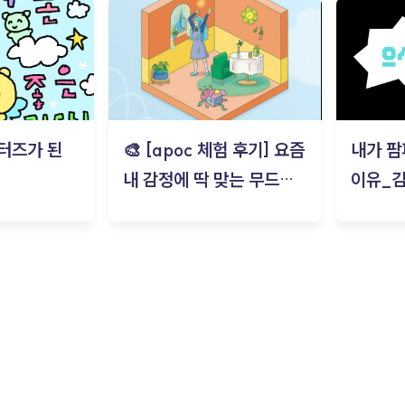
터즈가 된
🎨 [apoc 체험 후기] 요즘
내가 팜
내 감정에 딱 맞는 무드룸
이유_
은? | ‘무드룸 테스트’ 솔직
후기_김은서