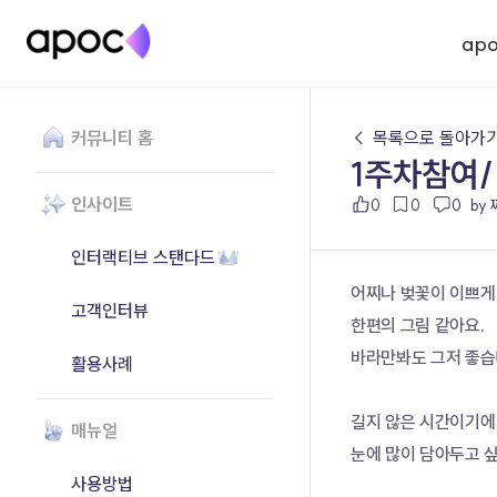
ap
커뮤니티 홈
← 목록으로 돌아가
1주차참여/
인사이트
0
0
0
by
인터랙티브 스탠다드
어찌나 벚꽃이 이쁘게
고객인터뷰
한편의 그림 같아요.
바라만봐도 그저 좋습
활용사례
길지 않은 시간이기에
매뉴얼
눈에 많이 담아두고 
사용방법