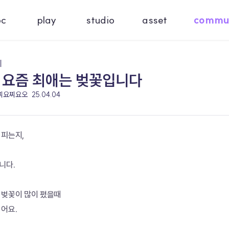
oc
play
studio
asset
commu
기
 요즘 최애는 벚꽃입니다
 찌요찌요오
25.04.04
 피는지,
니다.
 벚꽃이 많이 폈을때
싶어요.