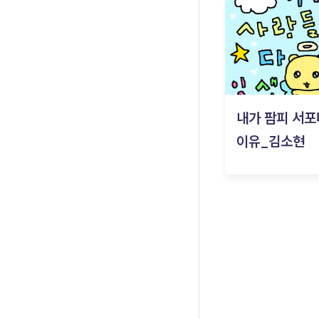
내가 팜피 서포
이유_김소현