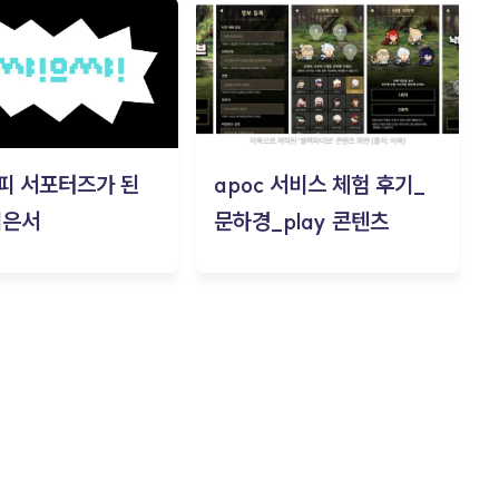
피 서포터즈가 된
apoc 서비스 체험 후기_
김은서
문하경_play 콘텐츠