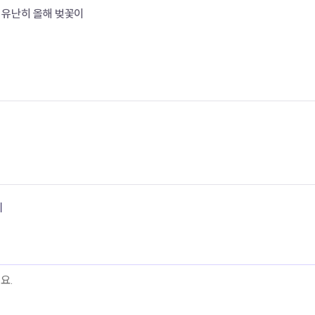
 유난히 올해 벚꽃이
기