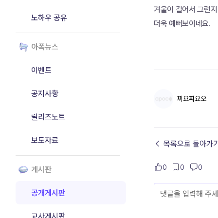
겨울이 길어서 그런지
노하우 공유
더욱 예뻐보이네요.
아폭뉴스
이벤트
공지사항
찌요찌요오
릴리즈노트
보도자료
← 목록으로 돌아가
0
0
0
게시판
공개게시판
교사게시판