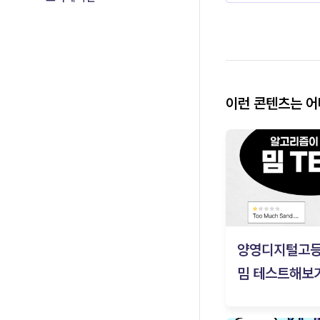
이런 콘텐츠는 
양영디지털고
밈 테스트해보기