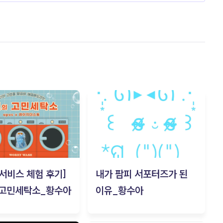
c 서비스 체험 후기]
내가 팜피 서포터즈가 된
 고민세탁소_황수아
이유_황수아