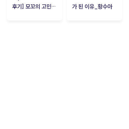
후기] 모꼬의 고민세
가 된 이유_황수아
탁소_황수아