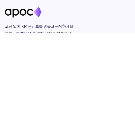
코딩 없이 XR 콘텐츠를 만들고 공유하세요. 

창작부터 플레이, 필요한 애셋도 한곳에서!

그리고 커뮤니티에서 함께하는 즐거움까지 

언제나 apoc이 함께합니다.
apoc
portfolio
마켓플레이스
요금제
play
studio