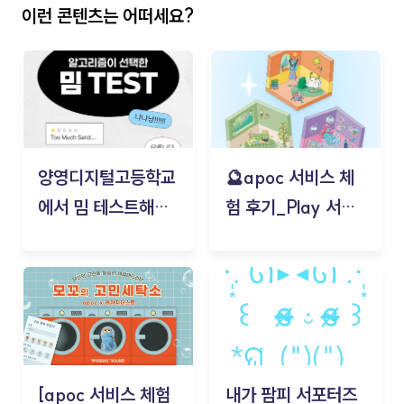
이런 콘텐츠는 어떠세요?
양영디지털고등학교
🔮apoc 서비스 체
에서 밈 테스트해보
험 후기_Play 서비
기!
스(무드룸 테스트) -
김태현
[apoc 서비스 체험
내가 팜피 서포터즈